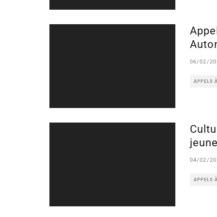
Appel
Auto
06/02/20
APPELS 
Cultu
jeun
04/02/20
APPELS 