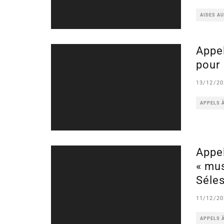
AIDES A
Appel
pour 
13/12/20
APPELS 
Appel
« mu
Séles
11/12/20
APPELS 