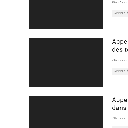
08/03/20
APPELS 
Appel
des t
26/02/20
APPELS 
Appel
dans 
20/02/20