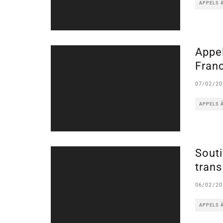
APPELS 
Appel
Fran
07/02/20
APPELS 
Souti
trans
06/02/20
APPELS 