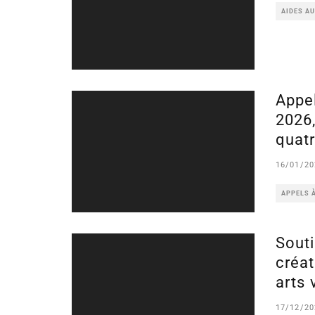
AIDES A
Appe
2026
quatr
16/01/20
APPELS 
Souti
créat
arts 
17/12/20