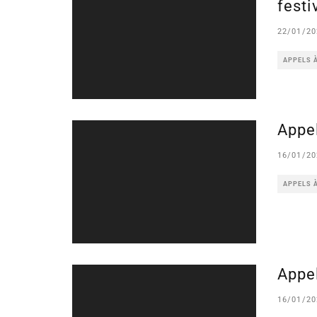
festi
22/01/20
APPELS 
Appel
16/01/20
APPELS 
Appel
16/01/20