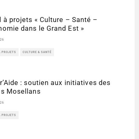
 à projets « Culture – Santé –
nomie dans le Grand Est »
26
À PROJETS
CULTURE & SANTÉ
r’Aide : soutien aux initiatives des
es Mosellans
26
À PROJETS