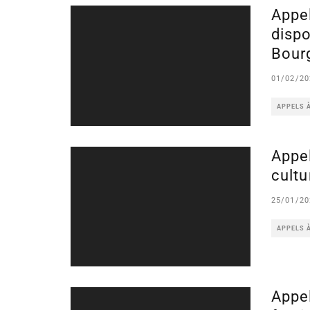
Appe
dispo
Bour
01/02/20
APPELS 
Appel
cultu
25/01/20
APPELS 
Appel