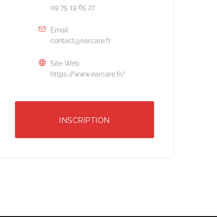
09 75 19 65 27
Email
contact@earcare.fr
Site Web
https://www.earcare.fr/
INSCRIPTION