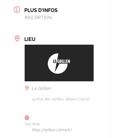
PLUS D'INFOS
INSCRIPTION
LIEU
Le Grillen
19 Rue des Jardins, 68000 Colmar
Site Web
https://grillen.colmar.fr/