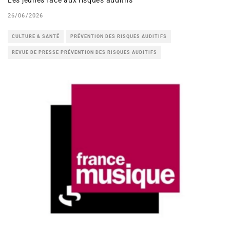
Les jeunes face aux risques auditifs
26/06/2026
CULTURE & SANTÉ
PRÉVENTION DES RISQUES AUDITIFS
REVUE DE PRESSE PRÉVENTION DES RISQUES AUDITIFS