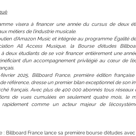
qué
amme visera à financer une année du cursus de deux étu
aux métiers de l’industrie musicale.
outien d’Amazon Music et intégrée au programme Égalité d
ciation All Access Musique, la Bourse d’études Billbo
 à deux étudiants de se voir financer entièrement une année
énéficiant d’un accompagnement privilégié au cœur de l’
ançais.
février 2025, Billboard France, première édition français
de référence, dresse un premier bilan exceptionnel de son i
rché français. Avec plus de 400 000 abonnés tous réseaux
llions de vues cumulées en seulement quatre mois, le m
r rapidement comme un acteur majeur de l’écosystèm
e :
Billboard France lance sa première bourse d’études avec