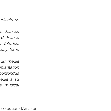
diants se
es chances
ard France
 d’études,
écosystème
e du média
mplantation
 confondus
édia a su
e musical
 le soutien d’Amazon