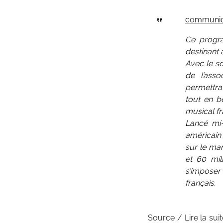
communi
Ce progr
destinant 
Avec le s
de l’asso
permettra
tout en b
musical fr
Lancé mi-
américain 
sur le ma
et 60 mi
s’impose
français.
Source / Lire la suit