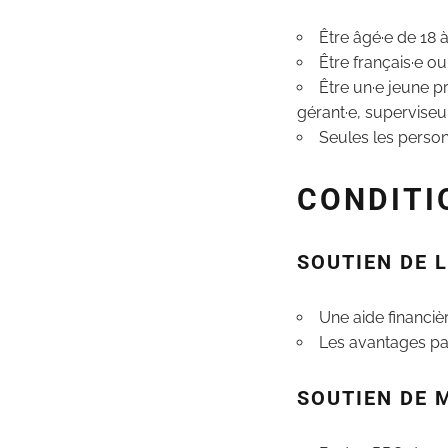
Être âgé·e de 18 
Être français·e o
Être un·e jeune pr
gérant·e, superviseur
Seules les person
CONDITI
SOUTIEN DE 
Une aide financiè
Les avantages par
SOUTIEN DE 