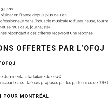
à 35 ans
u résider en France depuis plus de 1 an
ofessionnel·le dans l’industrie musicale (diffuseur·euse, tourn
·euse musical·e, journaliste)
nes répondant à ces critères recevront une réponse.
ONS OFFERTES PAR L’OFQJ
L’OFQJ
re d’un montant forfaitaire de 500€
ticipant·es sur l’aérien, proposés par les partenaires de l’OF
M POUR MONTRÉAL