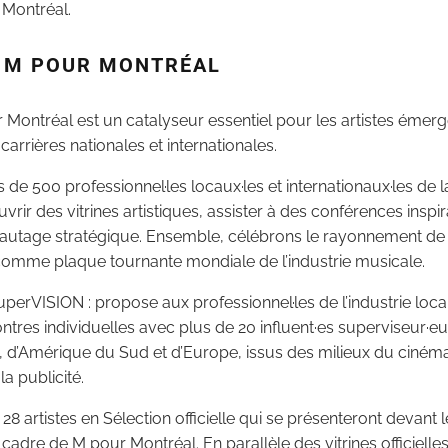
Montréal.
E M POUR MONTRÉAL
Montréal est un catalyseur essentiel pour les artistes émerge
arrières nationales et internationales.
s de 500 professionnel·les locaux·les et internationaux·les de
rir des vitrines artistiques, assister à des conférences inspir
seautage stratégique. Ensemble, célébrons le rayonnement de 
 comme plaque tournante mondiale de l’industrie musicale.
SuperVISION : propose aux professionnel·les de l’industrie local
ntres individuelles avec plus de 20 influent·es superviseur·e
d’Amérique du Sud et d’Europe, issus des milieux du cinéma e
la publicité.
28 artistes en Sélection officielle qui se présenteront devant l
e cadre de M pour Montréal. En parallèle des vitrines officiell