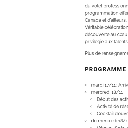
du volet professionn
programmation efferv
Canada et d’ailleurs
Véritable célébratio
découverte au cœur 
privilégié aux talent
Plus de renseigneme
PROGRAMME
mardi 17/11 : Ar
mercredi 18/11 :
Début des acti
Activité de ré
Cocktail d’ouv
du mercredi 18/1
Vitrines d’artis