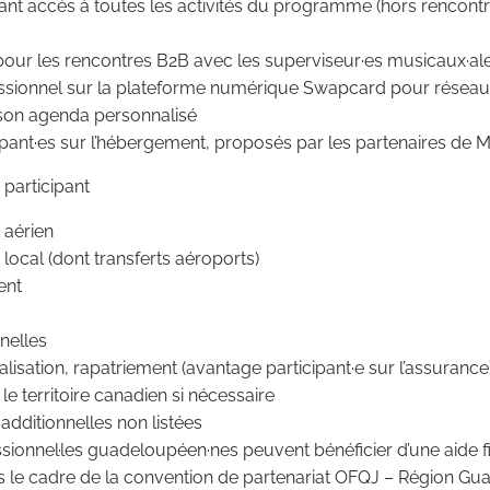
t accès à toutes les activités du programme (hors rencont
l pour les rencontres B2B avec les superviseur·es musicaux·al
essionnel sur la plateforme numérique Swapcard pour réseaut
 son agenda personnalisé
pant·es sur l’hébergement, proposés par les partenaires de 
 participant
 aérien
 local (dont transferts aéroports)
ent
nelles
lisation, rapatriement (avantage participant·e sur l’assurance
le territoire canadien si nécessaire
dditionnelles non listées
sionnel·les guadeloupéen·nes peuvent bénéficier d’une aide f
 le cadre de la convention de partenariat OFQJ – Région Gu