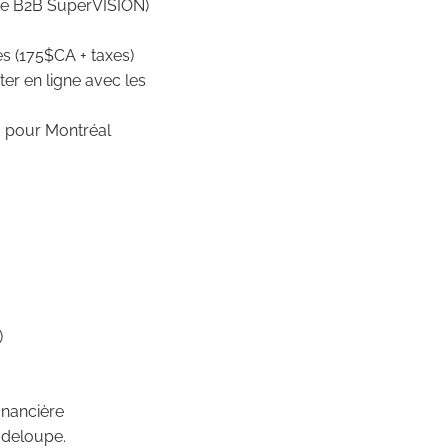
re B2B SuperVISION)
es (175$CA + taxes)
er en ligne avec les
M pour Montréal
)
inancière
adeloupe.