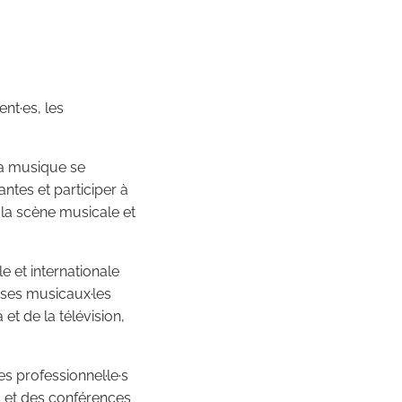
nt·es, les
 la musique se
antes et participer à
la scène musicale et
e et internationale
uses musicaux·les
t de la télévision,
es professionnel·le·s
es et des conférences