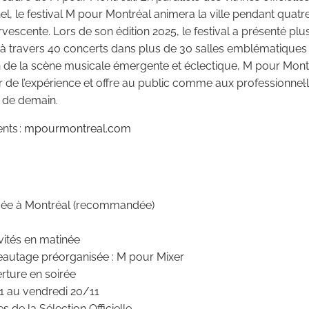
el, le festival M pour Montréal animera la ville pendant quat
escente. Lors de son édition 2025, le festival a présenté plus
, à travers 40 concerts dans plus de 30 salles emblématiques
n de la scène musicale émergente et éclectique, M pour Mont
de l’expérience et offre au public comme aux professionnel·
s de demain.
nts :
mpourmontreal.com
rivée à Montréal (recommandée)
vités en matinée
seautage préorganisée : M pour Mixer
erture en soirée
1 au vendredi 20/11
tes de la Sélection Officielle