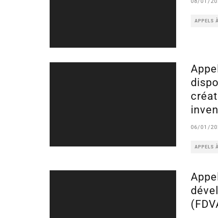
08/01/20
APPELS 
Appe
disp
créa
inven
06/01/20
APPELS 
Appel
dével
(FDV