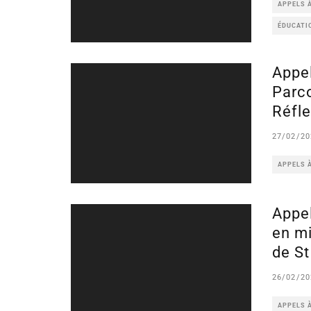
APPELS 
ÉDUCATIO
Appel
Parc
Réfle
27/02/20
APPELS 
Appel
en mi
de S
26/02/20
APPELS 