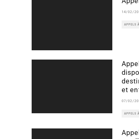
Appel
14/02/20
APPELS 
Appel
dispo
dest
et en
07/02/20
APPELS 
Appel