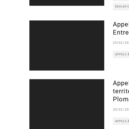
ÉDUCATIO
Appel
Entre
25/02/20
APPELS 
Appel
terri
Plom
20/02/20
APPELS 