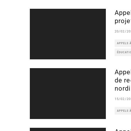
Appel
proje
20/02/20
APPELS 
ÉDUCATIO
Appel
de re
nord
15/02/20
APPELS 