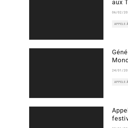
aux 
06/02/20
APPELS 
Géné
Mond
24/01/20
APPELS 
Appel
festi