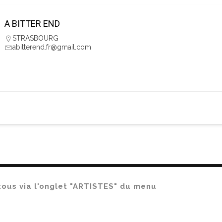
A BITTER END
STRASBOURG
abitterend.fr@gmail.com
 tous via l'onglet "ARTISTES" du menu