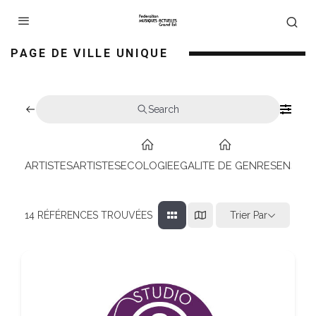
PAGE DE VILLE UNIQUE
Search
ARTISTES
ARTISTES
ECOLOGIE
EGALITE DE GENRES
ENSEIG
Trier Par
14
RÉFÉRENCES TROUVÉES