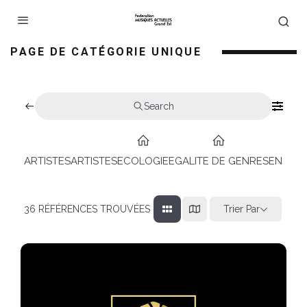
PAGE DE CATÉGORIE UNIQUE
Search
ARTISTES
ARTISTES
ECOLOGIE
EGALITE DE GENRES
ENSEIG
Trier Par
36
RÉFÉRENCES TROUVÉES