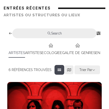
ENTRÉES RÉCENTES
ARTISTES OU STRUCTURES OU LIEUX
Search
ARTISTES
ARTISTES
ECOLOGIE
EGALITE DE GENRES
ENSEIG
Trier Par
6
RÉFÉRENCES TROUVÉES