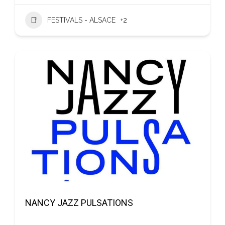
FESTIVALS - ALSACE
+2
NANCY JAZZ PULSATIONS