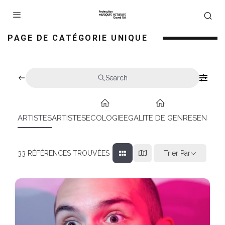
PAGE DE CATÉGORIE UNIQUE
Search
ARTISTES
ARTISTES
ECOLOGIE
EGALITE DE GENRES
ENSEIG
Trier Par
33
RÉFÉRENCES TROUVÉES