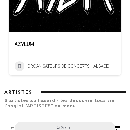
AZYLUM
ORGANISATEURS DE CONCERTS - ALSACE
ARTISTES
6 artistes au hasard - les découvrir tous via
l'onglet "ARTISTES" du menu
Search