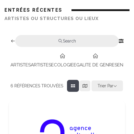
ENTRÉES RÉCENTES
ARTISTES OU STRUCTURES OU LIEUX
Search
ARTISTES
ARTISTES
ECOLOGIE
EGALITE DE GENRES
ENSEIG
Trier Par
6
RÉFÉRENCES TROUVÉES