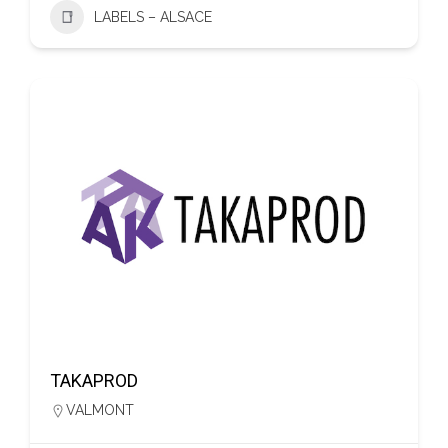
LABELS – ALSACE
TAKAPROD
VALMONT