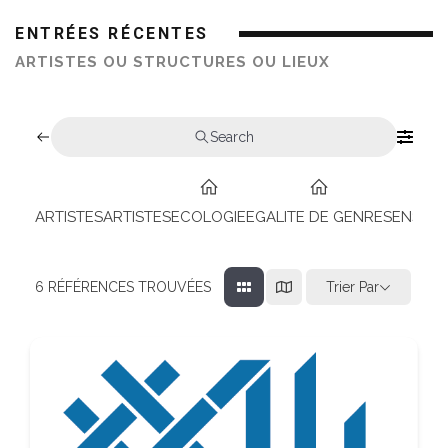
ENTRÉES RÉCENTES
ARTISTES OU STRUCTURES OU LIEUX
Search
ARTISTES
ARTISTES
ECOLOGIE
EGALITE DE GENRES
ENSEIG
Trier Par
6
RÉFÉRENCES TROUVÉES