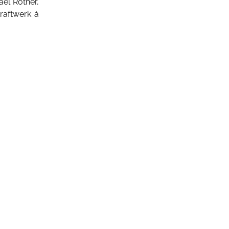
ael Rother,
Kraftwerk à