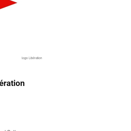
logo Libération
bération