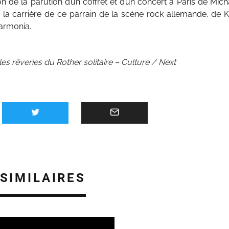
on de la parution d’un coffret et d’un concert à Paris de Mich
 la carrière de ce parrain de la scène rock allemande, de 
Harmonia.
les rêveries du Rother solitaire – Culture / Next
 SIMILAIRES