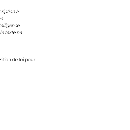
ription à
ne
telligence
le texte n’a
ition de loi pour