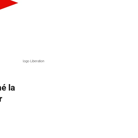
logo Liberation
é la
r