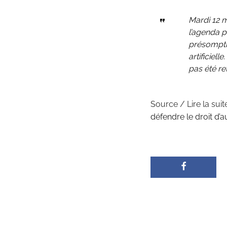
Mardi 12 m
l’agenda p
présomptio
artificiell
pas été re
Source / Lire la suit
défendre le droit d’a