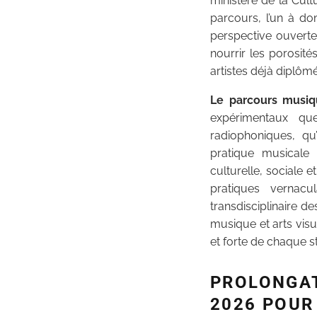
ministère de la Cult
parcours, l’un à do
perspective ouverte
nourrir les porosité
artistes déjà diplôm
Le parcours musi
expérimentaux que
radiophoniques, qu
pratique musicale 
culturelle, sociale 
pratiques vernacu
transdisciplinaire 
musique et arts visu
et forte de chaque st
PROLONGAT
2026 POUR