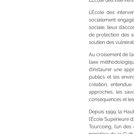
L’École des intervent
L’École des interv
socialement engagée 
sociale, lieux d’ac
de protection des so
soutien des vulnérabi
Au croisement de l’a
l’axe méthodologique
d’instaurer une appr
publics et les envi
création, entendue
approches, les savo
conséquences et les e
Depuis 1999, la Haut
l’École Supérieure d
Tourcoing, l’un des 