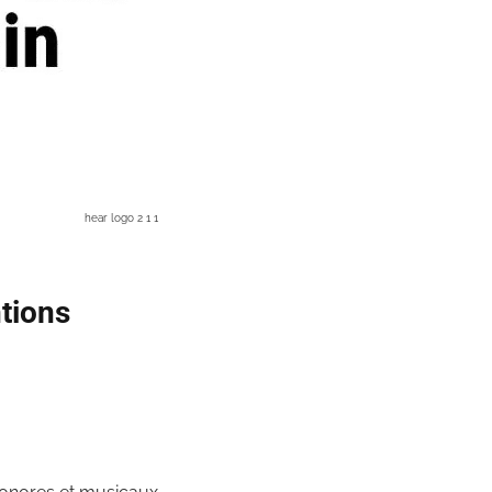
hear logo 2 1 1
ntions