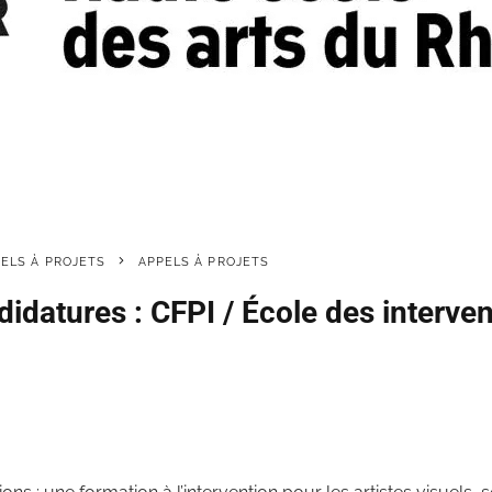
PELS À PROJETS
APPELS À PROJETS
idatures : CFPI / École des interve