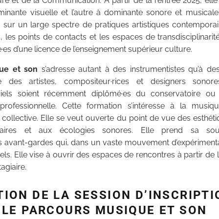
ure et de la Communication. À partir de la rentrée 2025, ell
minante visuelle et l’autre à dominante sonore et musicale
 sur un large spectre de pratiques artistiques contemporaine
s, les points de contacts et les espaces de transdisciplinarité
é·es d’une licence de l’enseignement supérieur culture.
que
et son
s’adresse autant à des instrumentistes qu’à des 
 des artistes, compositeur·rices et designers sonore
’iels soient récemment diplômé·es du conservatoire ou 
professionnelle. Cette formation s’intéresse à la mus
et collective. Elle se veut ouverte du point de vue des esthéti
laires et aux écologies sonores. Elle prend sa sour
des avant-gardes qui, dans un vaste mouvement d’expérimentat
els. Elle vise à ouvrir des espaces de rencontres à partir de l
agiaire.
ION DE LA SESSION D’INSCRIPTI
 LE PARCOURS MUSIQUE ET SON