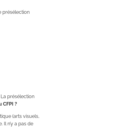
e présélection
. La présélection
u CFPI ?
ique (arts visuels,
 Il n’y a pas de