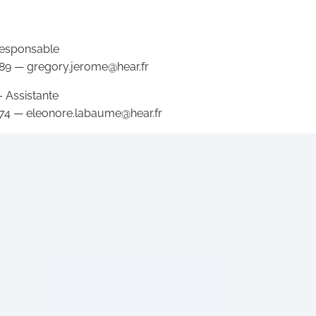
Responsable
7 89 —
gregory.jerome@hear.fr
 Assistante
7 74 —
eleonore.labaume@hear.fr