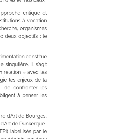
 sonores et musicaux.
pproche critique et
stitutions à vocation
echerche, organismes
c deux objectifs : le
rimentation constitue
singulière, il s’agit
n relation » avec les
gie les enjeux de la
 –de confronter les
bligent à penser les
ure d’Art de Bourges,
e d’Art de Dunkerque-
PI) labellisés par le