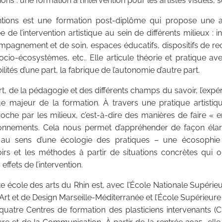
ions : une formation à l’intervention pour les artistes visuels,
entions est une formation post-diplôme qui propose une a
de l’intervention artistique au sein de différents milieux : in
compagnement et de soin, espaces éducatifs, dispositifs de r
cio-écosystèmes, etc.. Elle articule théorie et pratique ave
lités d’une part, la fabrique de l’autonomie d’autre part.
rt, de la pédagogie et des différents champs du savoir, l’expé
 majeur de la formation. À travers une pratique artistique 
oche par les milieux, c’est-à-dire des manières de faire « e
ronnements. Cela nous permet d’appréhender de façon élar
 au sens d’une écologie des pratiques – une écosophie
irs et les méthodes à partir de situations concrètes qui o
ffets de l’intervention.
e école des arts du Rhin est, avec l’École Nationale Supérie
’Art et de Design Marseille-Méditerranée et l’École Supérieur
quatre Centres de formation des plasticiens intervenants (CF