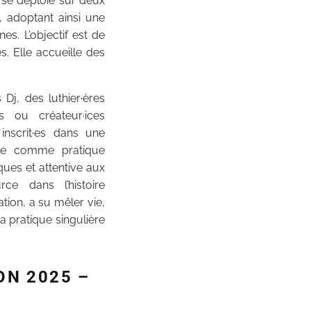
e se déploie sur deux
, adoptant ainsi une
s. L’objectif est de
s. Elle accueille des
Dj, des luthier·ères
s ou créateur·ices
inscrit·es dans une
ique comme pratique
ques et attentive aux
ce dans l’histoire
ion, a su mêler vie,
a pratique singulière
ON 2025 –