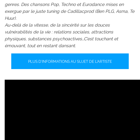
genres. Des chansons Pop, Techno et Eurodance mises en
exergue par le juste tuning de Cadillacprod (Ben PLG, Asma, Te
Huur).
Au-delà de la vitesse, de la sincérité sur les douces
vulnérabilités de la vie : relations sociales, attractions
physiques, substances psychoactives…C’est touchant et
émouvant, tout en restant dansant.
PLUS D'INFORMATIONS AU SUJET DE L'ARTISTE