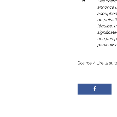
Des cherch
annoncé u
acouphènes
ou pulsati
l’équipe, 
significat
une persp
particulier.
Source / Lire la suit