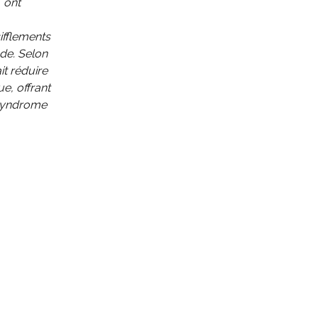
 ont
ifflements
de. Selon
it réduire
e, offrant
 syndrome