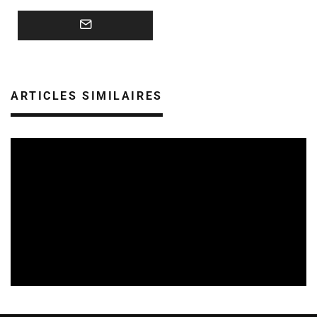
ARTICLES SIMILAIRES
REVUE DE PRESSE
VEILLE INDUSTRIE PHONOGRAPHIQUE
09/08/2026