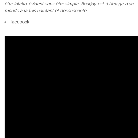
être intello, évident sans être simple, Bourjoy est à l’image d’un
monde à la fois haletant et désenchanté
facebook