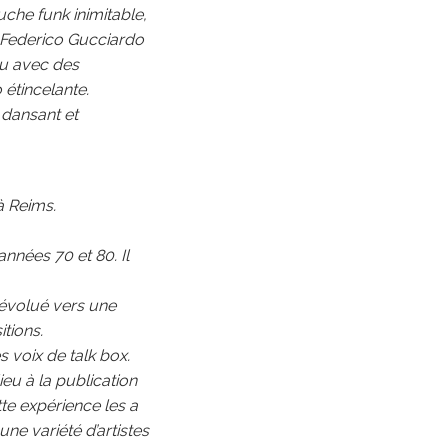
uche funk inimitable,
e, Federico Gucciardo
au avec des
étincelante.
 dansant et
à Reims.
nnées 70 et 80. Il
 évolué vers une
tions.
s voix de talk box.
ieu à la publication
te expérience les a
une variété d’artistes