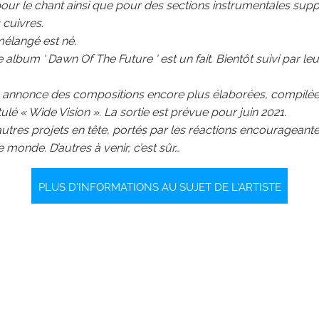
 pour le chant ainsi que pour des sections instrumentales supp
 cuivres.
mélangé est né.
 album ‘ Dawn Of The Future ‘ est un fait. Bientôt suivi par le
 annonce des compositions encore plus élaborées, compilée
itulé « Wide Vision ». La sortie est prévue pour juin 2021.
utres projets en tête, portés par les réactions encourageante
e monde. D’autres à venir, c’est sûr…
PLUS D'INFORMATIONS AU SUJET DE L'ARTISTE