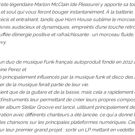
riste légendaire Marlon McClain (de Pleasure) y apporte sa to
fs et soul qui vous feront bouger instantanément. À la batteri
récis et entraînant, tandis que Horn House sublime le morce
vres audacieux et dynamiques, empreints d’une touche rétro 
ffée d’énergie positive et rafraîchissante : un morceau fluide,
vy.
un duo de musique Funk français autoproduit fondé en 2012 
ine Perez et
é principalement influencés par la musique funk et disco des a
er de la musique ferait partie de leur vie.
aient que de la guitare et de la basse, mais cela a rapidement
d’instruments leur permettant de créer leurs propres composi
er album Stellar Groove est lancé, utilisant principalement de
ation avec différents chanteurs a été lancée, ce qui a donné l
es chansons sur les principales plateformes numériques. Cet
 sur leur premier grand projet : sortir un LP mettant en vedette 