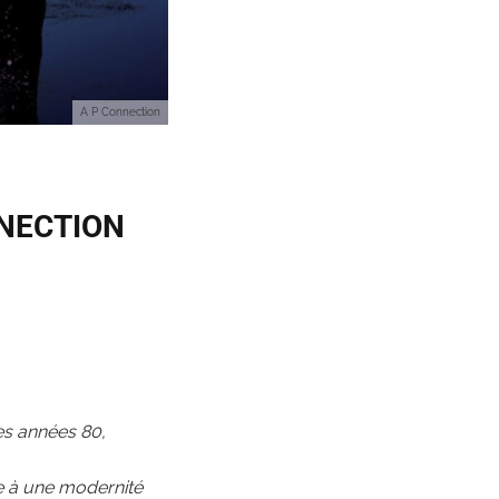
A P Connection
ONNECTION
es années 80,
ge à une modernité