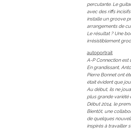
percutante. Le guita
avec des riffs incisi
installe un groove p
arrangements de cui
Le résultat ? Une bou
irrésistiblement groo
autoportrait
A-P Connection est 
En grandissant, Anto
Pierre Bonnet ont ét
était évident que jou
Au début, ils ne jou
plus grande variété 
Début 2014, le premi
Bientôt, une collabor
de quelques nouvell
inspirés à travailler