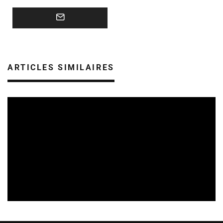
ARTICLES SIMILAIRES
SORTIES DE DISQUES EN CHAMPAGNE ARDENNE
14/07/2026