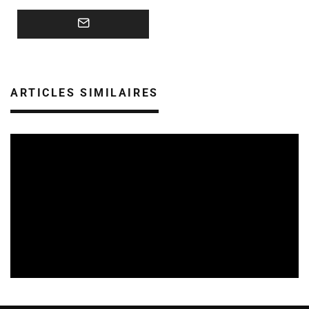
ARTICLES SIMILAIRES
REVUE DE PRESSE
VEILLE INDUSTRIE PHONOGRAPHIQUE
07/08/2026