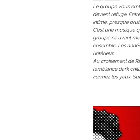
Le groupe vous emb
devient refuge. Entr
intime, presque brut,
C’est une musique qui
groupe né avant même
ensemble. Les années 
l’intérieur.
Au croisement de Ra
l’ambiance dark chill
Fermez les yeux. Suiv