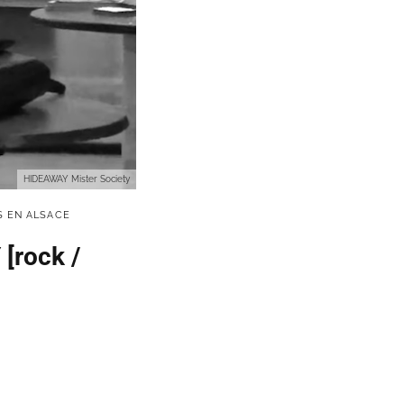
HIDEAWAY Mister Society
S EN ALSACE
[rock /