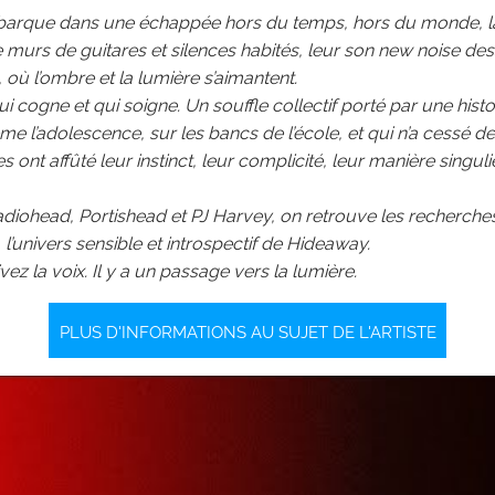
arque dans une échappée hors du temps, hors du monde, l
e murs de guitares et silences habités, leur son new noise d
 où l’ombre et la lumière s’aimantent.
 cogne et qui soigne. Un souffle collectif porté par une histoir
 l’adolescence, sur les bancs de l’école, et qui n’a cessé d
ont affûté leur instinct, leur complicité, leur manière singuli
diohead, Portishead et PJ Harvey, on retrouve les recherche
, l’univers sensible et introspectif de Hideaway.
ez la voix. Il y a un passage vers la lumière.
PLUS D'INFORMATIONS AU SUJET DE L'ARTISTE