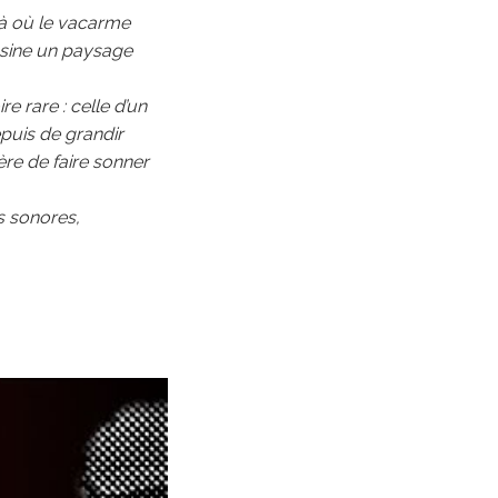
à où le vacarme
essine un paysage
e rare : celle d’un
epuis de grandir
ère de faire sonner
s sonores,