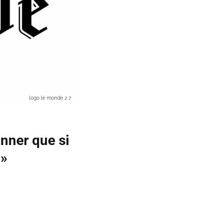
logo le monde 2 7
onner que si
 »