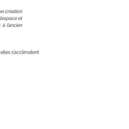
ue création
l’espace et
à l’ancien
 elles s’acclimatent