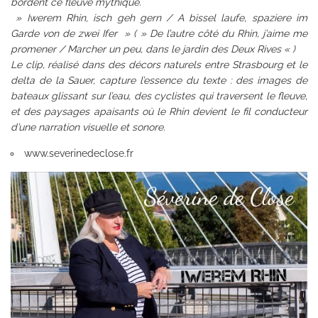
bordent ce fleuve mythique.
» Iwerem Rhin, isch geh gern / A bissel laufe, spaziere im
Garde von de zwei Ifer » ( » De l’autre côté du Rhin, j’aime me
promener / Marcher un peu, dans le jardin des Deux Rives « )
Le clip, réalisé dans des décors naturels entre Strasbourg et le
delta de la Sauer, capture l’essence du texte : des images de
bateaux glissant sur l’eau, des cyclistes qui traversent le fleuve,
et des paysages apaisants où le Rhin devient le fil conducteur
d’une narration visuelle et sonore.
www.severinedeclose.fr