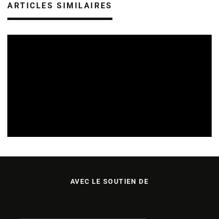
ARTICLES SIMILAIRES
REVUE DE PRESSE
VEILLE INDUSTRIE PHONOGRAPHIQUE
08/08/2026
AVEC LE SOUTIEN DE