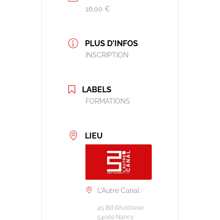
16,00 €
PLUS D'INFOS
INSCRIPTION
LABELS
FORMATIONS
LIEU
L'Autre Canal
45 Bd d'Austrasie,
54000 Nancy