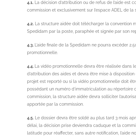
4.1.
La décision d’attribution ou de refus de l’aide est
commission et exclusivement sur l’espace ADEL de la s
4.2.
La structure aidée doit télécharger la convention mi
Spedidam par la poste, paraphée et signée par son rep
4.3.
L’aide finale de la Spedidam ne pourra excéder 2.5
promotionnelle.
4.4.
La vidéo promotionnelle devra être réalisée dans le
d’attribution des aides et devra être mise à disposition 
projet est reporté ou si la vidéo promotionnelle doit êt
possédant un numéro d’immatriculation au répertoire de
commission, la structure aidée devra solliciter l’autor
apportée par la commission.
4.5.
Le dossier devra être soldé au plus tard 3 mois apr
délai, la décision prise deviendra caduque et la commi
latitude pour réaffecter, sans autre notification, l’aide no