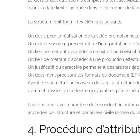
Le dossier doit être soumis complet via l’espace ADEL (p
avant la date limite indiquée dans le calendrier de la
La structure doit fournir les éléments suivants :
Un devis pour la réalisation de la vidéo promotionnelle d
Un extrait sonore représentatif de l’interprétation de l’a
Un lien permettant d’accéder à un extrait audiovisuel de 
Un lien permettant d’accéder à une production effectuée
Un justificatif du caractère permanent des artistes (jaqu
Un document précisant les formats du document (EPK, pa
Avant de soumettre un nouveau dossier, la structure do
éventuel dossier précédent en joignant les pièces né
L’aide ne peut avoir caractère de reconduction automati
accordée par structure et par année civile (année du vot
4. Procédure d’attribut