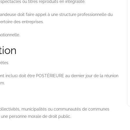
spectacles ou titres reproduits en intégralité.
mandeuse doit faire appel à une structure professionnelle du
rtoire des entreprises.
motionnelle.
tion
rètes
ent inclus) doit être POSTÉRIEURE au dernier jour de la réunion
am.
s collectivités, municipalités ou communautés de communes
r une personne morale de droit public.