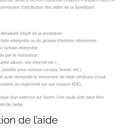
ortail dédié à l’Action Culturelle ci-après « l’espace ADEL »)
 commission d’attribution des aides de la Spedidam.
étaillant l’objet de la prestation ;
rtiste-interprète ou du groupe d’artistes-interprètes ;
l’artiste-interprète ;
 par le réalisateur ;
ette album, site internet etc.) ;
stille pour réseaux sociaux, teaser, etc.).
it avoir demandé le versement de l’aide attribuée à tout
cessaires au règlement sur son espace ADEL.
que d’un exercice sur l’autre.
Une seule aide peut être
e de l’aide).
ion de l’aide