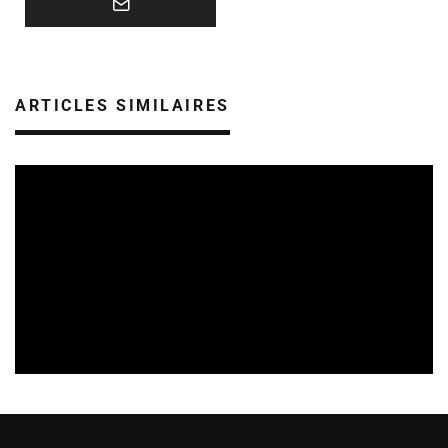
ARTICLES SIMILAIRES
ACTUALITÉ DE MUSIQUESACTUELLES.NET
Pôles Ressources
PRÉVENTION DES RISQUES AUDITIFS
31/03/2016