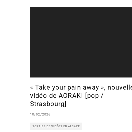
« Take your pain away », nouvell
vidéo de AORAKI [pop /
Strasbourg]
10/02/2026
SORTIES DE VIDÉOS EN ALSACE