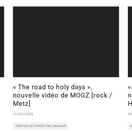
e
« The road to holy days »,
«
nouvelle vidéo de MOGZ [rock /
n
Metz]
H
11/02/2026
10
SORTIES DE VIDÉOS EN LORRAINE
S