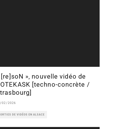
 [re]soN », nouvelle vidéo de
OTEKASK [techno-concrète /
trasbourg]
/02/2026
ORTIES DE VIDÉOS EN ALSACE