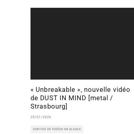
« Unbreakable », nouvelle vidéo
de DUST IN MIND [metal /
Strasbourg]
23/01/2026
SORTIES DE VIDÉOS EN ALSACE