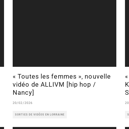
« Toutes les femmes », nouvelle
«
vidéo de ALLIVM [hip hop /
K
Nancy]
S
20/02/2026
20
SORTIES DE VIDÉOS EN LORRAINE
S