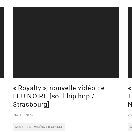
« Royalty », nouvelle vidéo de
«
FEU NOIRE [soul hip hop /
T
Strasbourg]
N
26/01/2026
23
SORTIES DE VIDÉOS EN ALSACE
S