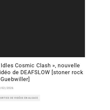
 Idles Cosmic Clash », nouvelle
idéo de DEAFSLOW [stoner rock
 Guebwiller]
/02/2026
ORTIES DE VIDÉOS EN ALSACE