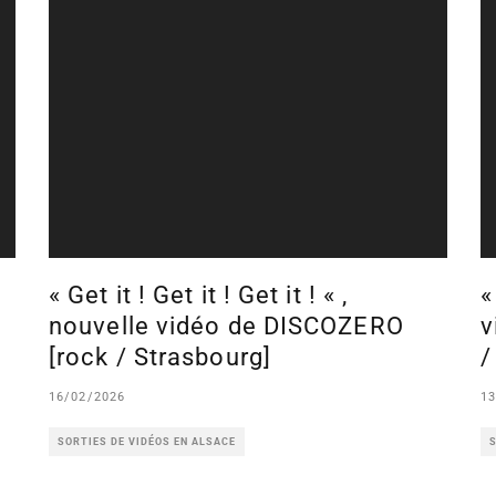
« Get it ! Get it ! Get it ! « ,
«
nouvelle vidéo de DISCOZERO
v
[rock / Strasbourg]
/
16/02/2026
13
SORTIES DE VIDÉOS EN ALSACE
S