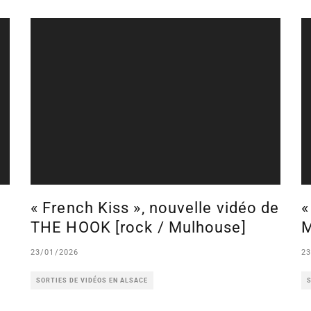
« French Kiss », nouvelle vidéo de
«
THE HOOK [rock / Mulhouse]
M
23/01/2026
23
SORTIES DE VIDÉOS EN ALSACE
S