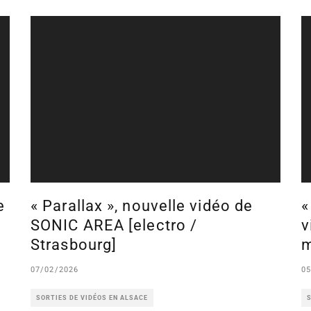
e
« Parallax », nouvelle vidéo de
«
SONIC AREA [electro /
v
Strasbourg]
m
07/02/2026
05
SORTIES DE VIDÉOS EN ALSACE
S