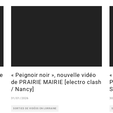
de
« Peignoir noir », nouvelle vidéo
«
de PRAIRIE MAIRIE [electro clash
P
/ Nancy]
S
31/01/2026
30
SORTIES DE VIDÉOS EN LORRAINE
S