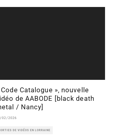
 Code Catalogue », nouvelle
idéo de AABODE [black death
etal / Nancy]
/02/2026
ORTIES DE VIDÉOS EN LORRAINE