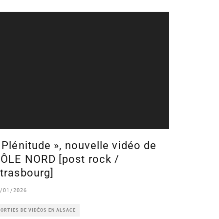
 Plénitude », nouvelle vidéo de
ÔLE NORD [post rock /
trasbourg]
/01/2026
ORTIES DE VIDÉOS EN ALSACE