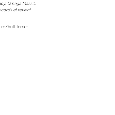
gacy, Omega Massif…
ecords et revient
re/bull-terrier