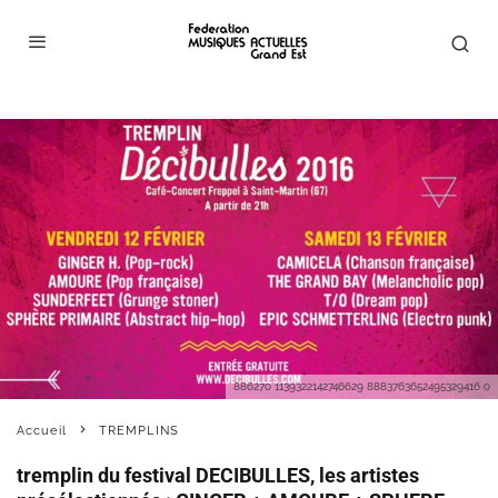
886270 1139322142746629 8883763652495329416 o
Accueil
TREMPLINS
tremplin du festival DECIBULLES, les artistes