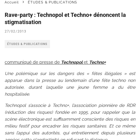
Accueil
ÉTUDES & PUBLICATIONS
Rave-party : Technopol et Techno+ dénoncent la
stigmatisation
27/02/2013
ÉTUDES & PUBLICATIONS
communiqué de presse de
Technopol
et
Techno+
Une polémique sur les dangers des « fêtes illégales » est
apparue dans la presse au lendemain d’une fête techno non
autorisée, durant laquelle une jeune femme a du être
hospitalisée.
Technopol s’associe à Techno+, l’association pionnière de RDR
(réduction des risques) fondée en 1995, pour rappeler que la
scène électronique est suffisamment consciente des risques en
milieu festif pour encadrer les risques sanitaires. Et ce même
sans l’appui des autorités, qui entretiennent depuis plusieurs
années cette clandestinité en refusant le dialogue.