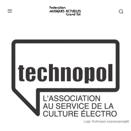
Logo Technopol e1300023017988