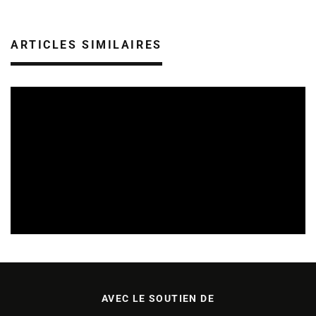
ARTICLES SIMILAIRES
CULTURE & ÉCOLOGIE
ÉTUDES & PUBLICATIONS
07/08/2026
AVEC LE SOUTIEN DE