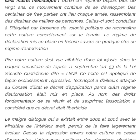
sans intérêt médiatique !
Durement réprimé depuis plus de
vingt ans, ce mouvement continue de se développer. Des
centaines de free parties ont lieu chaque année, rassemblant
des dizaines de milliers de personnes. Celles-ci sont conduites
à l’illégalité par l’absence de volonté politique de reconnaître
cette culture concrètement sur le terrain. Le régime de
déclaration mis en place en théorie s’avère en pratique être un
régime d’autorisation.
Pire notre culture s’est vue affublée d’une loi injuste dans le
paquet sécuritaire de l’après 11 septembre (art 53 de la Loi
Sécurité Quotidienne dite « LSQ)). Ce texte est appliqué de
façon exclusivement répressive. Technopol a d’ailleurs attaqué
au Conseil d’État le décret d’application parce qu’un régime
d’autorisation était mis en place. Au nom des droits
fondamentaux de se réunir et de s’exprimer, l’association a
considéré que ce décret était liberticide.
Le maigre dialogue qui a existait entre 2002 et 2006 avec le
Ministère de l’Intérieur avait permis de le faire légèrement
évoluer. Depuis la répression envers notre culture ne cesse
d’augmenter. L’alternance politique des dernières élections