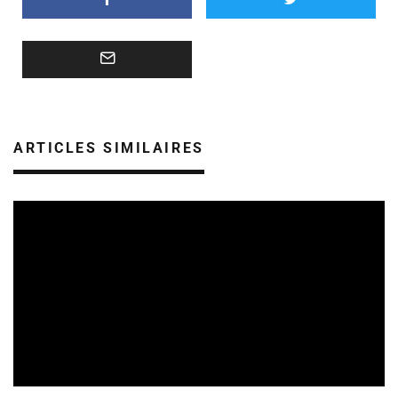
ARTICLES SIMILAIRES
CULTURE & ÉCOLOGIE
ÉTUDES & PUBLICATIONS
07/08/2026