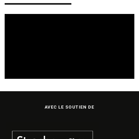
CULTURE & ÉCOLOGIE
ÉTUDES & PUBLICATIONS
07/08/2026
AVEC LE SOUTIEN DE