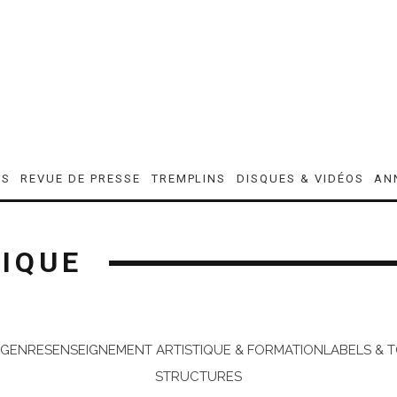
ES
REVUE DE PRESSE
TREMPLINS
DISQUES & VIDÉOS
AN
NIQUE
 GENRES
ENSEIGNEMENT ARTISTIQUE & FORMATION
LABELS & 
STRUCTURES