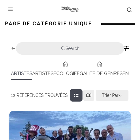
PAGE DE CATÉGORIE UNIQUE
Search
ARTISTES
ARTISTES
ECOLOGIE
EGALITE DE GENRES
ENSEIG
Trier Par
12
RÉFÉRENCES TROUVÉES