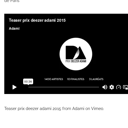
de Paris
Teaser prix deezer adami 2015
from
Adami
on
Vimeo
.