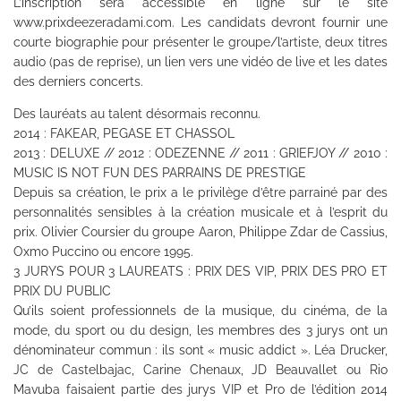
L’inscription sera accessible en ligne sur le site
www.prixdeezeradami.com. Les candidats devront fournir une
courte biographie pour présenter le groupe/l’artiste, deux titres
audio (pas de reprise), un lien vers une vidéo de live et les dates
des derniers concerts.
Des lauréats au talent désormais reconnu.
2014 : FAKEAR, PEGASE ET CHASSOL
2013 : DELUXE // 2012 : ODEZENNE // 2011 : GRIEFJOY // 2010 :
MUSIC IS NOT FUN DES PARRAINS DE PRESTIGE
Depuis sa création, le prix a le privilège d’être parrainé par des
personnalités sensibles à la création musicale et à l’esprit du
prix. Olivier Coursier du groupe Aaron, Philippe Zdar de Cassius,
Oxmo Puccino ou encore 1995.
3 JURYS POUR 3 LAUREATS : PRIX DES VIP, PRIX DES PRO ET
PRIX DU PUBLIC
Qu’ils soient professionnels de la musique, du cinéma, de la
mode, du sport ou du design, les membres des 3 jurys ont un
dénominateur commun : ils sont « music addict ». Léa Drucker,
JC de Castelbajac, Carine Chenaux, JD Beauvallet ou Rio
Mavuba faisaient partie des jurys VIP et Pro de l’édition 2014