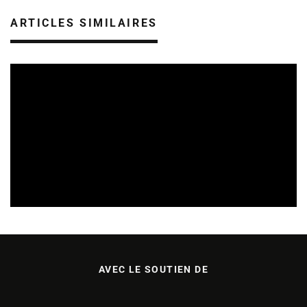
ARTICLES SIMILAIRES
REVUE DE PRESSE
VEILLE INDUSTRIE PHONOGRAPHIQUE
08/08/2026
AVEC LE SOUTIEN DE