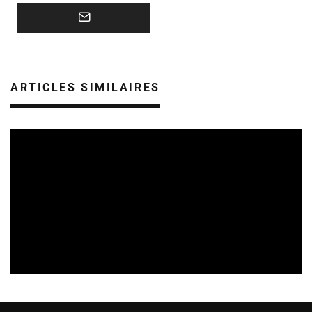
ARTICLES SIMILAIRES
CULTURE & ÉCOLOGIE
ÉTUDES & PUBLICATIONS
07/08/2026