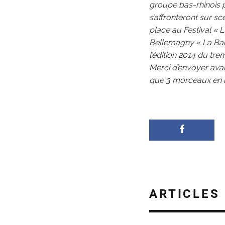
groupe bas-rhinois p
s’affronteront sur s
place au Festival « L
Bellemagny « La Baro
l’édition 2014 du tre
Merci d’envoyer avan
que 3 morceaux en m
ARTICLES