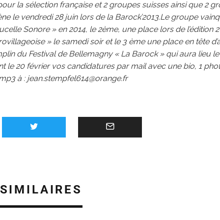
our la sélection française et 2 groupes suisses ainsi que 2 
cène le vendredi 28 juin lors de la Barock’2013.Le groupe vai
ucelle Sonore » en 2014, le 2ème, une place lors de l’édition 
villageoise » le samedi soir et le 3 ème une place en tête d’a
mplin du Festival de Bellemagny « La Barock » qui aura lieu le 
t le 20 février vos candidatures par mail avec une bio, 1 pho
p3 à : jean.stempfel614@orange.fr
 SIMILAIRES