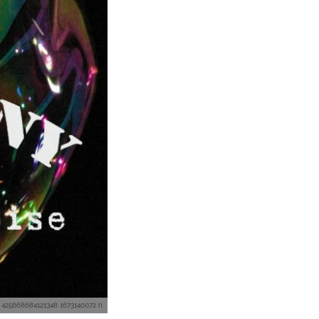
 425668684121348 1673140072 n