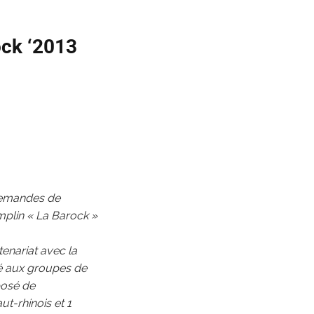
ock ‘2013
demandes de
mplin « La Barock »
tenariat avec la
vé aux groupes de
posé de
t-rhinois et 1