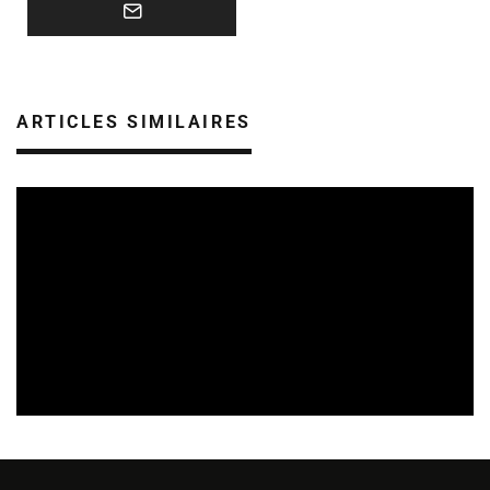
ARTICLES SIMILAIRES
REVUE DE PRESSE
VEILLE INDUSTRIE PHONOGRAPHIQUE
08/08/2026