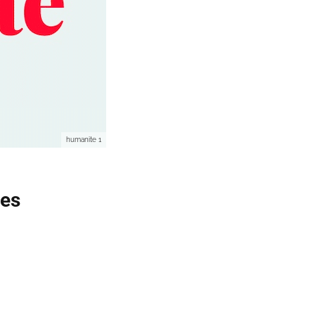
humanite 1
les