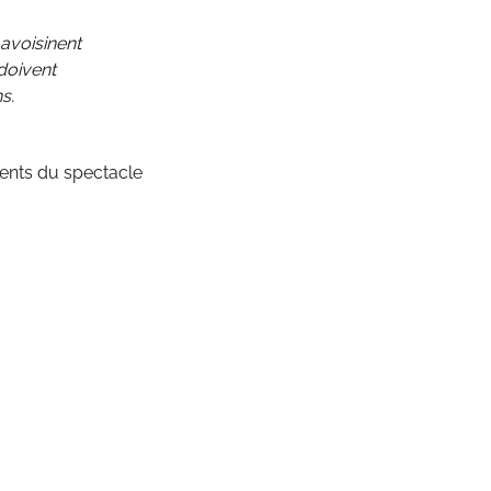
avoisinent
 doivent
s.
ttents du spectacle