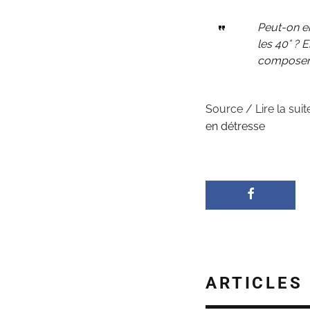
Peut-on en
les 40° ? 
composer p
Source / Lire la suit
en détresse
ARTICLES