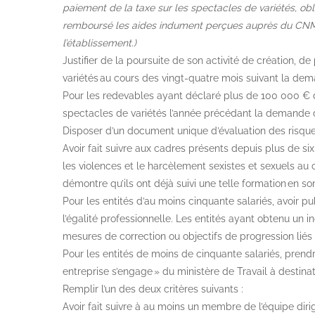
paiement de la taxe sur les spectacles de variétés, obli
remboursé les aides indument perçues auprès du CNM o
l’établissement.)
Justifier de la poursuite de son activité de création, 
variétés au cours des vingt-quatre mois suivant la de
Pour les redevables ayant déclaré plus de 100 000 € de ch
spectacles de variétés l’année précédant la demande d
Disposer d’un document unique d’évaluation des risqu
Avoir fait suivre aux cadres présents depuis plus de si
les violences et le harcèlement sexistes et sexuels au 
démontre qu’ils ont déjà suivi une telle formation en son
Pour les entités d’au moins cinquante salariés, avoir pub
l’égalité professionnelle. Les entités ayant obtenu un 
mesures de correction ou objectifs de progression liés à
Pour les entités de moins de cinquante salariés, pren
entreprise s’engage »
du ministère de Travail à destina
Remplir l’un des deux critères suivants :
Avoir fait suivre à au moins un membre de l’équipe diri