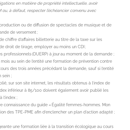
gations en matière de propriété intellectuelle, avoir
u, à défaut, respecter l’échéancier convenu avec
de production ou de diffusion de spectacles de musique et de
mande de versement ;
iffre d’affaires billetterie au titre de la taxe sur les
e droit de tirage, employer au moins un CDI ;
es professionnels (DUERP) à jour au moment de la demande ;
x mois au sein de l’entité une formation de prévention contre
cours des trois années précédant la demande, sauf si l’entité
 sein ;
lié, sur son site internet, les résultats obtenus à l’index de
index inférieur à 85/100 doivent également avoir publié les
 l’index ;
dre connaissance du
guide « Égalité femmes-hommes. Mon
tion des TPE-PME afin d’enclencher un plan d’action adapté ;
geante une formation liée à la transition écologique au cours