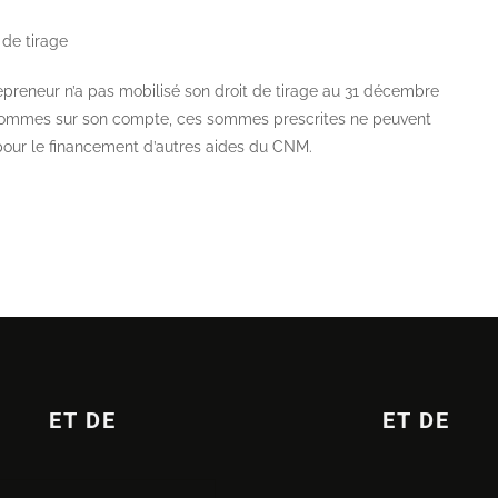
 de tirage
repreneur n’a pas mobilisé son droit de tirage au 31 décembre
es sommes sur son compte, ces sommes prescrites ne peuvent
t pour le financement d’autres aides du CNM.
ET DE
ET DE