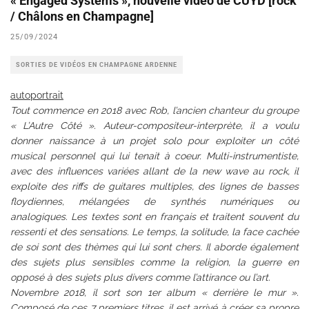
« Engaged Systems », nouvelle vidéo de CUYD [rock
/ Châlons en Champagne]
25/09/2024
SORTIES DE VIDÉOS EN CHAMPAGNE ARDENNE
autoportrait
Tout commence en 2018 avec Rob, l’ancien chanteur du groupe
« L’Autre Côté ». Auteur-compositeur-interprète, il a voulu
donner naissance à un projet solo pour exploiter un côté
musical personnel qui lui tenait à coeur. Multi-instrumentiste,
avec des influences variées allant de la new wave au rock, il
exploite des riffs de guitares multiples, des lignes de basses
floydiennes, mélangées de synthés numériques ou
analogiques. Les textes sont en français et traitent souvent du
ressenti et des sensations. Le temps, la solitude, la face cachée
de soi sont des thèmes qui lui sont chers. Il aborde également
des sujets plus sensibles comme la religion, la guerre en
opposé à des sujets plus divers comme l’attirance ou l’art.
Novembre 2018, il sort son 1er album « derrière le mur ».
Composé de ces 7 premiers titres, il est arrivé à créer sa propre