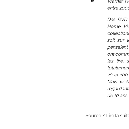
Warner Ho
entre 2006 
Des DVD s
Home Vid
collection
soit sur 
pensaient 
ont comme
les lire,
totalement
20 et 100 
Mais visi
regardant
de 10 ans.
Source / Lire la suit