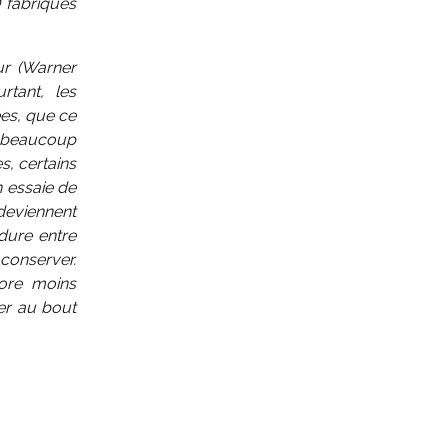
 fabriqués
ur (Warner
tant, les
ées, que ce
, beaucoup
s, certains
 essaie de
deviennent
 dure entre
 conserver.
core moins
er au bout