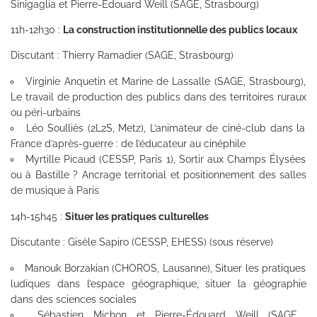
Sinigaglia et Pierre-Édouard Weill (SAGE, Strasbourg)
11h-12h30 :
La construction institutionnelle des publics locaux
Discutant : Thierry Ramadier (SAGE, Strasbourg)
Virginie Anquetin et Marine de Lassalle (SAGE, Strasbourg),
Le travail de production des publics dans des territoires ruraux
ou péri-urbains
Léo Soulliès (2L2S, Metz), L’animateur de ciné-club dans la
France d’après-guerre : de l’éducateur au cinéphile
Myrtille Picaud (CESSP, Paris 1), Sortir aux Champs Élysées
ou à Bastille ? Ancrage territorial et positionnement des salles
de musique à Paris
14h-15h45 :
Situer les pratiques culturelles
Discutante : Gisèle Sapiro (CESSP, EHESS) (sous réserve)
Manouk Borzakian (CHOROS, Lausanne), Situer les pratiques
ludiques dans l’espace géographique, situer la géographie
dans des sciences sociales
Sébastien Michon et Pierre-Édouard Weill (SAGE,