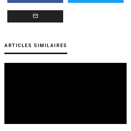
ARTICLES SIMILAIRES
REVUE DE PRESSE
VEILLE INDUSTRIE PHONOGRAPHIQUE
07/08/2026