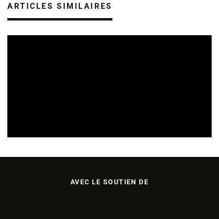
ARTICLES SIMILAIRES
REVUE DE PRESSE
VEILLE INDUSTRIE PHONOGRAPHIQUE
09/08/2026
AVEC LE SOUTIEN DE